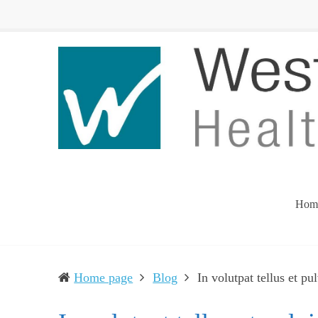
Western
Leading
UP
The
Health
Community
Department
Toward
Better
Health
Hom
Home page
Blog
In volutpat tellus et pu