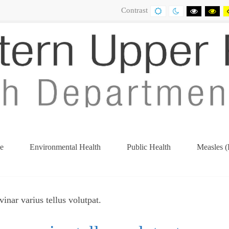
Contrast
DEFAULT
NIGHT
BLACK
BL
CONTRAST
CONTRAST
AND
AN
WHITE
YE
CONTRA
CO
e
Environmental Health
Public Health
Measles (
(current)
lvinar varius tellus volutpat.