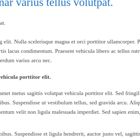
nar varius tellus volutpat.
 elit. Nulla scelerisque magna et orci porttitor ullamcorper.
tis lacus condimentum. Praesent vehicula libero ac tellus rutru
terdum varius arcu nec.
ehicula porttitor elit.
amet metus sagittis volutpat vehicula porttitor elit. Sed fring
apibus. Suspendisse ut vestibulum tellus, sed gravida arcu. Al
entum velit non ligula malesuada imperdiet. Sed sapien enim, 
apibus. Suspendisse et ligula hendrerit, auctor justo vel, sagi