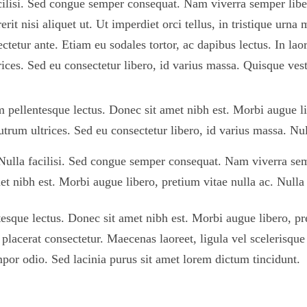
acilisi. Sed congue semper consequat. Nam viverra semper libe
rit nisi aliquet ut. Ut imperdiet orci tellus, in tristique urna 
ectetur ante. Etiam eu sodales tortor, ac dapibus lectus. In lao
trices. Sed eu consectetur libero, id varius massa. Quisque ve
tium pellentesque lectus. Donec sit amet nibh est. Morbi augue l
rutrum ultrices. Sed eu consectetur libero, id varius massa. N
 Nulla facilisi. Sed congue semper consequat. Nam viverra semp
 nibh est. Morbi augue libero, pretium vitae nulla ac. Nulla
lentesque lectus. Donec sit amet nibh est. Morbi augue libero, p
lacerat consectetur. Maecenas laoreet, ligula vel scelerisque u
empor odio. Sed lacinia purus sit amet lorem dictum tincidunt.