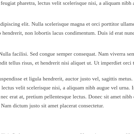
 feugiat pharetra, lectus velit scelerisque nisi, a aliquam nibh 
dipiscing elit. Nulla scelerisque magna et orci porttitor ulla
to hendrerit, non lobortis lacus condimentum. Duis id erat n
 Nulla facilisi. Sed congue semper consequat. Nam viverra semp
tellus risus, et hendrerit nisi aliquet ut. Ut imperdiet orci te
uspendisse et ligula hendrerit, auctor justo vel, sagittis metus
 lectus velit scelerisque nisi, a aliquam nibh augue vel urna. I
is nec erat at, pretium pellentesque lectus. Donec sit amet nibh
 Nam dictum justo sit amet placerat consectetur.