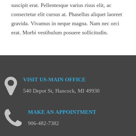
suscipit erat. Pellentesque varius risus elit, ac
consectetur elit cursus at. Phasellus aliquet laoreet
gravida. Vivamus in neque magna. Nam nec orci
erat. Morbi vestibulum posuere sollicitudin.
VISIT
US-MAIN
OFFICE
540 Depot St, Hancock, MI 49930
MAKE
AN
APPOINTMENT
906-482-7382